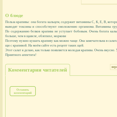
О блюде
Польза крапивы: она богата кальцем, содержит витамины С, К, Е, В, кото
выводят токсины и способствуют омоложению организма. Витамины гр
По содержанию белков крапива не уступает бобовым. Очень богата каль
больше, чем в щавеле, облепихе, моркови
Поэтому нужно кушать крапиву как можно чаще. Она замечательна в салат
щи с крапивой. На моём сайте есть рецепт таких щей.
Этот салат я делаю, как только появляется молодая крапива. Очень вкусно.
Приятного аппетита!
вер
Комментарии читателей
Оставить
комментарий