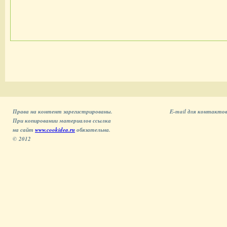
Права на контент зарегистрированы.
E-mail для контактов
При копировании материалов ссылка
на сайт
www.cookidea.ru
обязательна.
© 2012