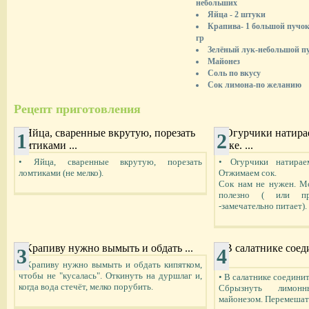
небольших
Яйца - 2 штуки
Крапива- 1 большой пучок
гр
Зелёный лук-небольшой п
Майонез
Соль по вкусу
Сок лимона-по желанию
Рецепт приготовления
1
2
• Яйца, сваренные вкрутую, порезать
• Огурчики натирае
ломтиками (не мелко).
Отжимаем сок.
Сок нам не нужен. М
полезно ( или пр
-замечательно питает).
3
4
• Крапиву нужно вымыть и обдать кипятком,
чтобы не "кусалась". Откинуть на дуршлаг и,
• В салатнике соединит
когда вода стечёт, мелко порубить.
Сбрызнуть лимон
майонезом. Перемешат